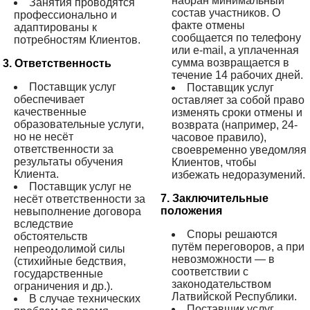
набран минимальный
Занятия проводятся
состав участников. О
профессионально и
факте отмены
адаптированы к
сообщается по телефону
потребностям Клиентов.
или e-mail, а уплаченная
сумма возвращается в
3. Ответственность
течение 14 рабочих дней.
Поставщик услуг
Поставщик услуг
обеспечивает
оставляет за собой право
качественные
изменять сроки отмены и
образовательные услуги,
возврата (например, 24-
но не несёт
часовое правило),
ответственности за
своевременно уведомляя
результаты обучения
Клиентов, чтобы
Клиента.
избежать недоразумений.
Поставщик услуг не
7. Заключительные
несёт ответственности за
положения
невыполнение договора
вследствие
Споры решаются
обстоятельств
путём переговоров, а при
непреодолимой силы
невозможности — в
(стихийные бедствия,
соответствии с
государственные
законодательством
ограничения и др.).
Латвийской Республики.
В случае технических
Поставщик услуг