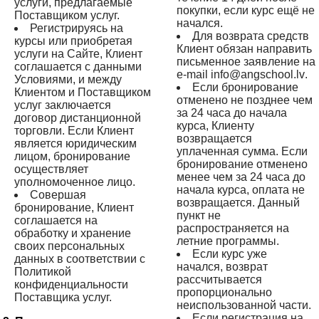
услуги, предлагаемые
покупки, если курс ещё не
Поставщиком услуг.
начался.
Регистрируясь на
Для возврата средств
курсы или приобретая
Клиент обязан направить
услуги на Сайте, Клиент
письменное заявление на
соглашается с данными
e-mail
info@angschool.lv
.
Условиями, и между
Если бронирование
Клиентом и Поставщиком
отменено не позднее чем
услуг заключается
за 24 часа до начала
договор дистанционной
курса, Клиенту
торговли. Если Клиент
возвращается
является юридическим
уплаченная сумма. Если
лицом, бронирование
бронирование отменено
осуществляет
менее чем за 24 часа до
уполномоченное лицо.
начала курса, оплата не
Совершая
возвращается. Данный
бронирование, Клиент
пункт не
соглашается на
распространяется на
обработку и хранение
летние программы.
своих персональных
Если курс уже
данных в соответствии с
начался, возврат
Политикой
рассчитывается
конфиденциальности
пропорционально
Поставщика услуг.
неиспользованной части.
Если регистрация на