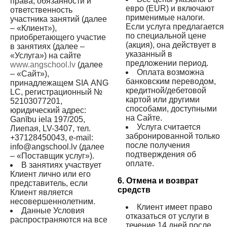
права, обязанности и
евро (EUR) и включают
ответственность
применимые налоги.
участника занятий (далее
Если услуга предлагается
– «Клиент»),
по специальной цене
приобретающего участие
(акция), она действует в
в занятиях (далее –
указанный в
«Услуга») на сайте
предложении период.
www.angschool.lv
(далее
Оплата возможна
– «Сайт»),
банковским переводом,
принадлежащем SIA ANG
кредитной/дебетовой
LC, регистрационный №
картой или другими
52103077201,
способами, доступными
юридический адрес:
на Сайте.
Ganību iela 197/205,
Услуга считается
Лиепая, LV-3407, тел.
забронированной только
+37128450043, e-mail:
после получения
info@angschool.lv
(далее
подтверждения об
– «Поставщик услуг»).
оплате.
В занятиях участвует
Клиент лично или его
6. Отмена и возврат
представитель, если
средств
Клиент является
несовершеннолетним.
Клиент имеет право
Данные Условия
отказаться от услуги в
распространяются на все
течение 14 дней после