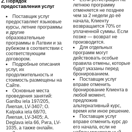
2. Порядок
летнюю программу
предоставления услуг
отменяется не позднее
чем за 2 недели до её
Поставщик услуг
начала, Клиенту
предоставляет языковые
возвращается 70% от
курсы, летние программы
уплаченной суммы. Если
и другие
позже — возврат не
образовательные
производится.
программы в Латвии и за
Для отдельных
рубежом в соответствии с
программ могут
соответствующим
действовать особые
договором.
правила отмены, которые
Подробные описания
будут указаны перед
услуг, их
бронированием.
продолжительность и
Поставщик услуг
стоимость размещены на
вправе отменить
Сайте.
бронирование Клиента в
Основные места
любой момент,
проведения занятий:
предложив
Ganību iela 197/205,
альтернативный курс,
Лиепая, LV-3407; O.
время или иное решение.
Kalpaka iela 68/70,
Поставщик услуг
Лиепая, LV-3405; A.
вправе отменить курс до
Deglava iela 66, Рига, LV-
его начала, если не
1035, а также онлайн.