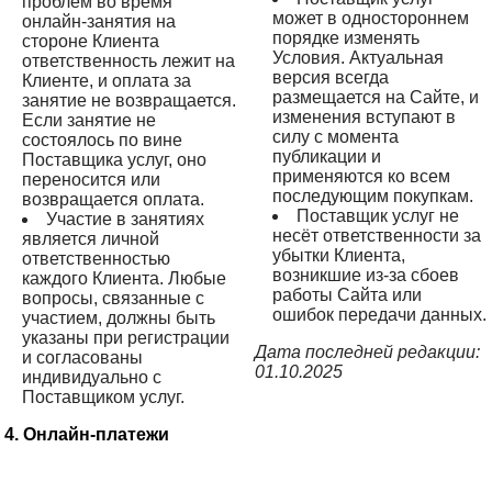
проблем во время
может в одностороннем
онлайн-занятия на
порядке изменять
стороне Клиента
Условия. Актуальная
ответственность лежит на
версия всегда
Клиенте, и оплата за
размещается на Сайте, и
занятие не возвращается.
изменения вступают в
Если занятие не
силу с момента
состоялось по вине
публикации и
Поставщика услуг, оно
применяются ко всем
переносится или
последующим покупкам.
возвращается оплата.
Поставщик услуг не
Участие в занятиях
несёт ответственности за
является личной
убытки Клиента,
ответственностью
возникшие из-за сбоев
каждого Клиента. Любые
работы Сайта или
вопросы, связанные с
ошибок передачи данных.
участием, должны быть
указаны при регистрации
Дата последней редакции:
и согласованы
01.10.2025
индивидуально с
Поставщиком услуг.
4. Онлайн-платежи