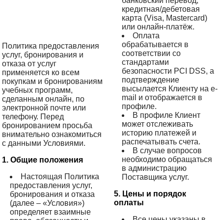
банковский перевод,
кредитная/дебетовая
карта (Visa, Mastercard)
или онлайн-платёж.
Оплата
обрабатывается в
Политика предоставления
соответствии со
услуг, бронирования и
стандартами
отказа от услуг
безопасности PCI DSS, а
применяется ко всем
подтверждение
покупкам и бронированиям
высылается Клиенту на e-
учебных программ,
mail и отображается в
сделанным онлайн, по
профиле.
электронной почте или
В профиле Клиент
телефону. Перед
может отслеживать
бронированием просьба
историю платежей и
внимательно ознакомиться
распечатывать счета.
с данными Условиями.
В случае вопросов
необходимо обращаться
1. Общие положения
в администрацию
Настоящая Политика
Поставщика услуг.
предоставления услуг,
5. Цены и порядок
бронирования и отказа
оплаты
(далее – «Условия»)
определяет взаимные
Все цены указаны в