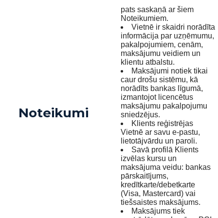
pats saskaņā ar šiem
Noteikumiem.
Vietnē ir skaidri norādīta
informācija par uzņēmumu,
pakalpojumiem, cenām,
maksājumu veidiem un
klientu atbalstu.
Maksājumi notiek tikai
caur drošu sistēmu, kā
norādīts bankas līgumā,
izmantojot licencētus
maksājumu pakalpojumu
Noteikumi
sniedzējus.
Klients reģistrējas
Vietnē ar savu e-pastu,
lietotājvārdu un paroli.
Savā profilā Klients
izvēlas kursu un
maksājuma veidu: bankas
pārskaitījums,
kredītkarte/debetkarte
(Visa, Mastercard) vai
tiešsaistes maksājums.
Maksājums tiek