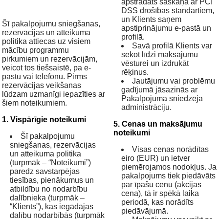
apstrādāts saskaņā ar PCI
DSS drošības standartiem,
un Klients saņem
Šī pakalpojumu sniegšanas,
apstiprinājumu e-pastā un
rezervācijas un atteikuma
profilā.
politika attiecas uz visiem
Savā profilā Klients var
mācību programmu
sekot līdzi maksājumu
pirkumiem un rezervācijām,
vēsturei un izdrukāt
veicot tos tiešsaistē, pa e-
rēķinus.
pastu vai telefonu. Pirms
Jautājumu vai problēmu
rezervācijas veikšanas
gadījumā jāsazinās ar
lūdzam uzmanīgi iepazīties ar
Pakalpojuma sniedzēja
šiem noteikumiem.
administrāciju.
1. Vispārīgie noteikumi
5. Cenas un maksājumu
noteikumi
Šī pakalpojumu
sniegšanas, rezervācijas
Visas cenas norādītas
un atteikuma politika
eiro (EUR) un ietver
(turpmāk – “Noteikumi”)
piemērojamos nodokļus. Ja
paredz savstarpējas
pakalpojums tiek piedāvāts
tiesības, pienākumus un
par īpašu cenu (akcijas
atbildību no nodarbību
cena), tā ir spēkā laika
dalībnieka (turpmāk –
periodā, kas norādīts
“Klients”), kas iegādājas
piedāvājumā.
dalību nodarbībās (turpmāk