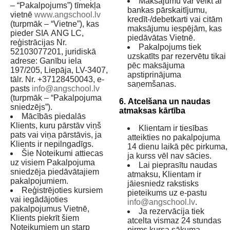
Maksājumu var veikt ar
– “Pakalpojums”) tīmekļa
bankas pārskaitījumu,
vietnē
www.angschool.lv
kredīt-/debetkarti vai citām
(turpmāk – “Vietne”), kas
maksājumu iespējām, kas
pieder SIA ANG LC,
piedāvātas Vietnē.
reģistrācijas Nr.
Pakalpojums tiek
52103077201, juridiskā
uzskatīts par rezervētu tikai
adrese: Ganību iela
pēc maksājuma
197/205, Liepāja, LV-3407,
apstiprinājuma
tālr. Nr. +37128450043, e-
saņemšanas.
pasts
info@angschool.lv
(turpmāk – “Pakalpojuma
6. Atcelšana un naudas
sniedzējs”).
atmaksas kārtība
Mācībās piedalās
Klients, kuru pārstāv viņš
Klientam ir tiesības
pats vai viņa pārstāvis, ja
atteikties no pakalpojuma
Klients ir nepilngadīgs.
14 dienu laikā pēc pirkuma,
Šie Noteikumi attiecas
ja kurss vēl nav sācies.
uz visiem Pakalpojuma
Lai pieprasītu naudas
sniedzēja piedāvātajiem
atmaksu, Klientam ir
pakalpojumiem.
jāiesniedz rakstisks
Reģistrējoties kursiem
pieteikums uz e-pastu
vai iegādājoties
info@angschool.lv
.
pakalpojumus Vietnē,
Ja rezervācija tiek
Klients piekrīt šiem
atcelta vismaz 24 stundas
Noteikumiem un starp
pirms kursa sākuma,