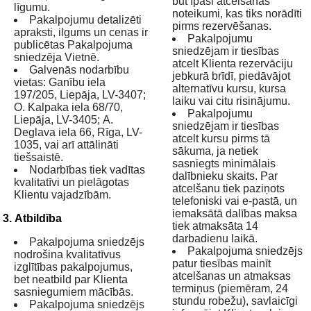
būt īpaši atcelšanas
līgumu.
noteikumi, kas tiks norādīti
Pakalpojumu detalizēti
pirms rezervēšanas.
apraksti, ilgums un cenas ir
Pakalpojumu
publicētas Pakalpojuma
sniedzējam ir tiesības
sniedzēja Vietnē.
atcelt Klienta rezervāciju
Galvenās nodarbību
jebkurā brīdī, piedāvājot
vietas: Ganību iela
alternatīvu kursu, kursa
197/205, Liepāja, LV-3407;
laiku vai citu risinājumu.
O. Kalpaka iela 68/70,
Pakalpojumu
Liepāja, LV-3405; A.
sniedzējam ir tiesības
Deglava iela 66, Rīga, LV-
atcelt kursu pirms tā
1035, vai arī attālināti
sākuma, ja netiek
tiešsaistē.
sasniegts minimālais
Nodarbības tiek vadītas
dalībnieku skaits. Par
kvalitatīvi un pielāgotas
atcelšanu tiek paziņots
Klientu vajadzībām.
telefoniski vai e-pastā, un
iemaksātā dalības maksa
3. Atbildība
tiek atmaksāta 14
darbadienu laikā.
Pakalpojuma sniedzējs
Pakalpojuma sniedzējs
nodrošina kvalitatīvus
patur tiesības mainīt
izglītības pakalpojumus,
atcelšanas un atmaksas
bet neatbild par Klienta
termiņus (piemēram, 24
sasniegumiem mācībās.
stundu robežu), savlaicīgi
Pakalpojuma sniedzējs