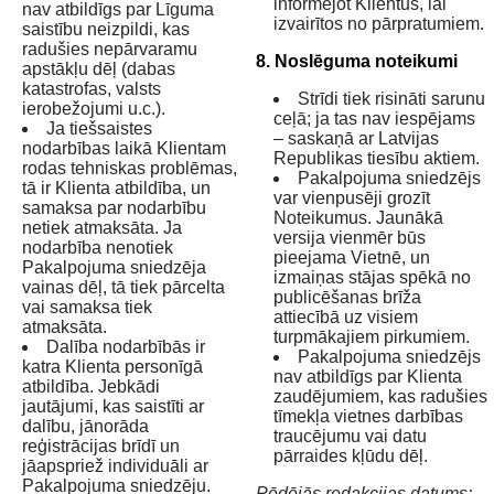
informējot Klientus, lai
nav atbildīgs par Līguma
izvairītos no pārpratumiem.
saistību neizpildi, kas
radušies nepārvaramu
8. Noslēguma noteikumi
apstākļu dēļ (dabas
katastrofas, valsts
Strīdi tiek risināti sarunu
ierobežojumi u.c.).
ceļā; ja tas nav iespējams
Ja tiešsaistes
– saskaņā ar Latvijas
nodarbības laikā Klientam
Republikas tiesību aktiem.
rodas tehniskas problēmas,
Pakalpojuma sniedzējs
tā ir Klienta atbildība, un
var vienpusēji grozīt
samaksa par nodarbību
Noteikumus. Jaunākā
netiek atmaksāta. Ja
versija vienmēr būs
nodarbība nenotiek
pieejama Vietnē, un
Pakalpojuma sniedzēja
izmaiņas stājas spēkā no
vainas dēļ, tā tiek pārcelta
publicēšanas brīža
vai samaksa tiek
attiecībā uz visiem
atmaksāta.
turpmākajiem pirkumiem.
Dalība nodarbībās ir
Pakalpojuma sniedzējs
katra Klienta personīgā
nav atbildīgs par Klienta
atbildība. Jebkādi
zaudējumiem, kas radušies
jautājumi, kas saistīti ar
tīmekļa vietnes darbības
dalību, jānorāda
traucējumu vai datu
reģistrācijas brīdī un
pārraides kļūdu dēļ.
jāapspriež individuāli ar
Pakalpojuma sniedzēju.
Pēdējās redakcijas datums: