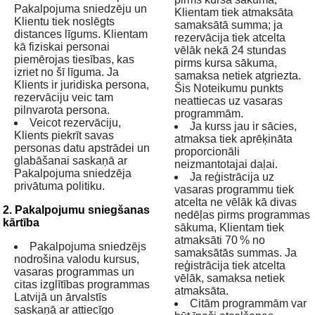
Pakalpojuma sniedzēju un
Klientam tiek atmaksāta
Klientu tiek noslēgts
samaksātā summa; ja
distances līgums. Klientam
rezervācija tiek atcelta
kā fiziskai personai
vēlāk nekā 24 stundas
piemērojas tiesības, kas
pirms kursa sākuma,
izriet no šī līguma. Ja
samaksa netiek atgriezta.
Klients ir juridiska persona,
Šis Noteikumu punkts
rezervāciju veic tam
neattiecas uz vasaras
pilnvarota persona.
programmām.
Veicot rezervāciju,
Ja kurss jau ir sācies,
Klients piekrīt savas
atmaksa tiek aprēķināta
personas datu apstrādei un
proporcionāli
glabāšanai saskaņā ar
neizmantotajai daļai.
Pakalpojuma sniedzēja
Ja reģistrācija uz
privātuma politiku.
vasaras programmu tiek
atcelta ne vēlāk kā divas
2. Pakalpojumu sniegšanas
nedēļas pirms programmas
kārtība
sākuma, Klientam tiek
atmaksāti 70 % no
Pakalpojuma sniedzējs
samaksātās summas. Ja
nodrošina valodu kursus,
reģistrācija tiek atcelta
vasaras programmas un
vēlāk, samaksa netiek
citas izglītības programmas
atmaksāta.
Latvijā un ārvalstīs
Citām programmām var
saskaņā ar attiecīgo