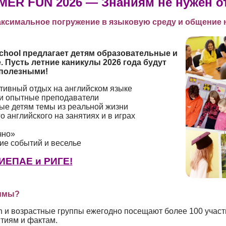
ER FUN 2026 — Знаниям не нужен от
аксимальное погружение в языковую среду и общение н
chool
предлагает детям образовательные и
е
. Пусть летние каникулы 2026 года будут
полезными
!
тивный отдых на английском языке
 и опытные преподаватели
ые детям темы из реальной жизни
 английского на занятиях и в играх
чно»
ие событий и веселье
ЛИЕПАЕ и РИГЕ!
аммы?
и возрастные группы ежегодно посещают более 100 участн
тиям и фактам.