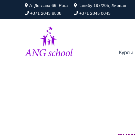
A. Деглава 66, Рига
Ганибу 197/205, Лиепая
+371 2043 8808
+371 2845 0043
Курсы