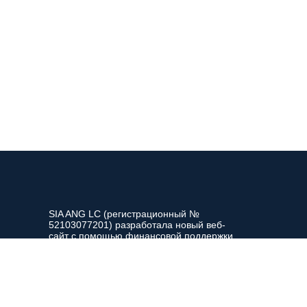
SIA ANG LC (регистрационный №
52103077201) разработала новый веб-
сайт с помощью финансовой поддержки,
полученной от Европейского фонда
ости
восстановления, улучшая
конкурентоспособность компании и
okies
повышая качество обслуживания
клиентов.