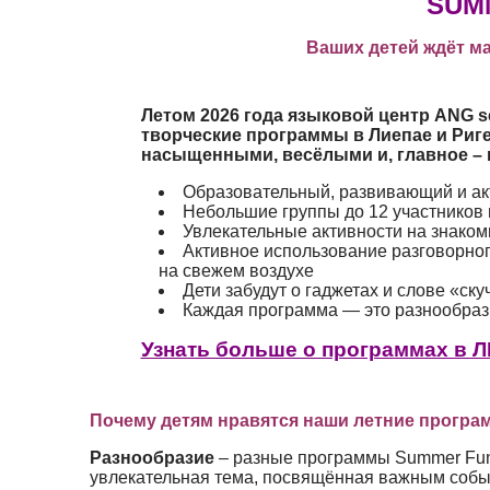
SUMM
Ваших детей ждёт м
Летом 2026 года языковой центр
ANG s
творческие программы в
Лиепае и Риг
насыщенными, весёлыми и, главное –
Образовательный, развивающий и ак
Небольшие группы до 12 участников
Увлекательные активности на знаком
Активное использование разговорного
на свежем воздухе
Дети забудут о гаджетах и слове «ску
Каждая программа — это разнообраз
Узнать больше о программах в 
Почему детям нравятся наши летние прогр
Разнообразие
– разные программы Summer Fun 
увлекательная тема, посвящённая важным собы