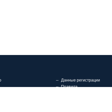
о
Данные регистрации
Правила
Политика конфиденциальн
сс обучения
Правила использования co
да