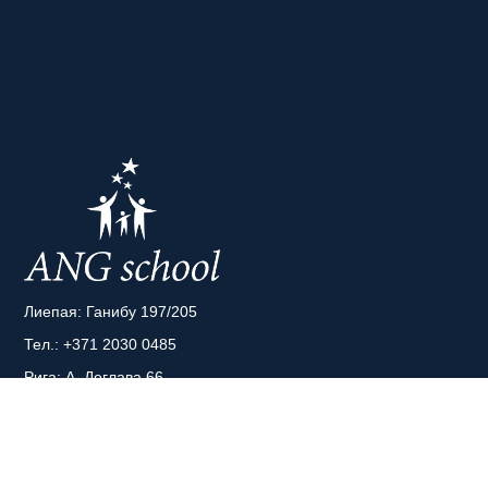
Лиепая: Ганибу 197/205
Тел.:
+371 2030 0485
Рига: А. Деглава 66
Тел.:
+371 2043 8808
Электронная почта:
info@angschool.lv