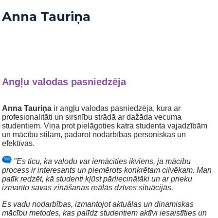
Anna Tauriņa
Angļu valodas pasniedzēja
Anna Tauriņa
ir angļu valodas pasniedzēja, kura ar
profesionalitāti un sirsnību strādā ar dažāda vecuma
studentiem. Viņa prot pielāgoties katra studenta vajadzībām
un mācību stilam, padarot nodarbības personiskas un
efektīvas.
"Es ticu, ka valodu var iemācīties ikviens, ja mācību
process ir interesants un piemērots konkrētam cilvēkam. Man
patīk redzēt, kā studenti kļūst pārliecinātāki un ar prieku
izmanto savas zināšanas reālās dzīves situācijās.
Es vadu nodarbības, izmantojot aktuālas un dinamiskas
mācību metodes, kas palīdz studentiem aktīvi iesaistīties un