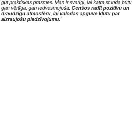
gūt praktiskas prasmes. Man ir svarīgi, lai katra stunda būtu
gan vērtīga, gan iedvesmojoša.
Cenšos radīt pozitīvu un
draudzīgu atmosfēru, lai valodas apguve kļūtu par
aizraujošu piedzīvojumu.
"