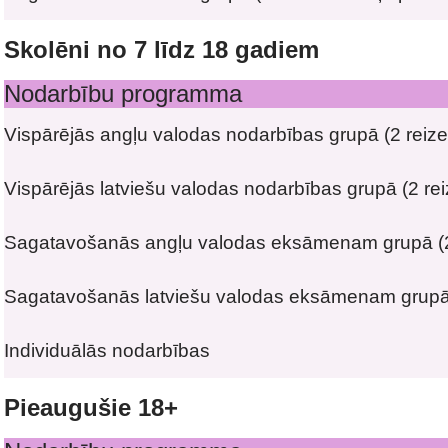
Skolēni no 7 līdz 18 gadiem
Nodarbību programma
Vispārējās angļu valodas nodarbības grupā (2 reiz
Vispārējās latviešu valodas nodarbības grupā (2 re
Sagatavošanās angļu valodas eksāmenam
grupā
(
Sagatavošanās latviešu valodas eksāmenam
grup
Individuālās nodarbības
Pieaugušie 18+