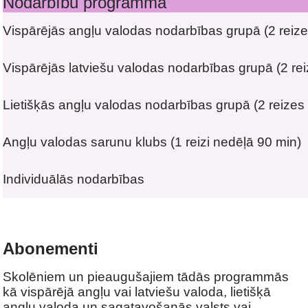
Nodarbību programma
Vispārējās angļu valodas nodarbības grupā (2 reiz
Vispārējās latviešu valodas nodarbības grupā (2 re
Lietišķās angļu valodas nodarbības
grupā
(2 reizes
Angļu valodas sarunu klubs
(1 reizi nedēļā 90 min)
Individuālās nodarbības
Abonementi
Skolēniem un pieaugušajiem tādās programmās
kā vispārējā angļu vai latviešu valoda, lietišķā
angļu valoda un sagatavošanās valsts vai