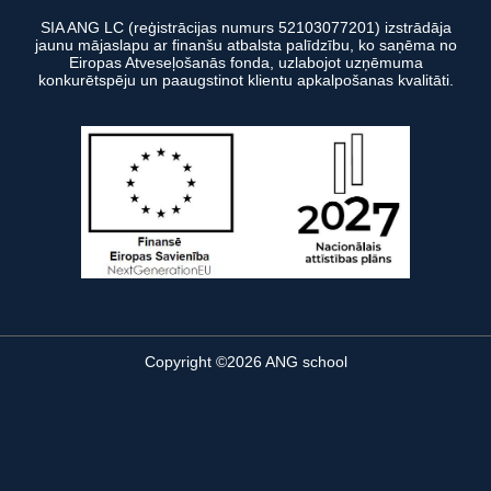
SIA ANG LC (reģistrācijas numurs 52103077201) izstrādāja
jaunu mājaslapu ar finanšu atbalsta palīdzību, ko saņēma no
Eiropas Atveseļošanās fonda, uzlabojot uzņēmuma
konkurētspēju un paaugstinot klientu apkalpošanas kvalitāti.
Copyright ©2026 ANG school