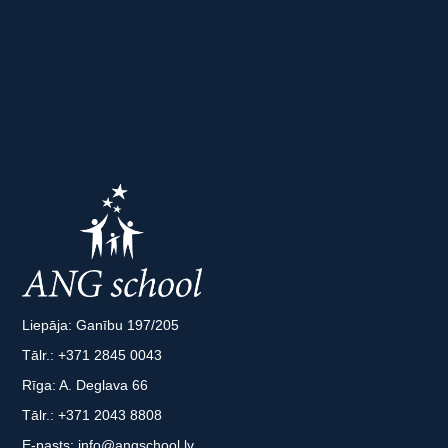
Liepāja: Ganību 197/205
Tālr.:
+371 2845 0043
Rīga: A. Deglava 66
Tālr.:
+371 2043 8808
E-pasts:
info@angschool.lv