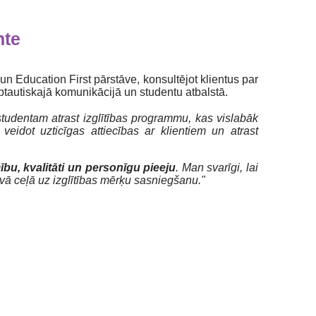
nte
 un Education First pārstāve, konsultējot klientus par
tautiskajā komunikācijā un studentu atbalstā.
studentam atrast izglītības programmu, kas vislabāk
eidot uzticīgas attiecības ar klientiem un atrast
ību, kvalitāti un personīgu pieeju
. Man svarīgi, lai
savā ceļā uz izglītības mērķu sasniegšanu."