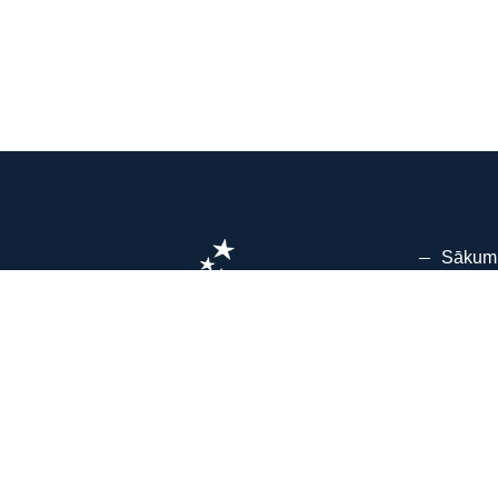
Sākum
Kursi
Par m
Mācību
Koman
Cenas
Liepāja: Ganību 197/205
Mācība
Kontakt
Tālr.:
+371 2845 0043