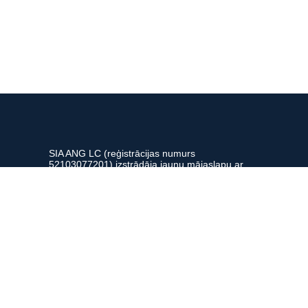
SIA ANG LC (reģistrācijas numurs
52103077201) izstrādāja jaunu mājaslapu ar
finanšu atbalsta palīdzību, ko saņēma no
Eiropas Atveseļošanās fonda, uzlabojot
uzņēmuma konkurētspēju un paaugstinot
klientu apkalpošanas kvalitāti.
ikumi