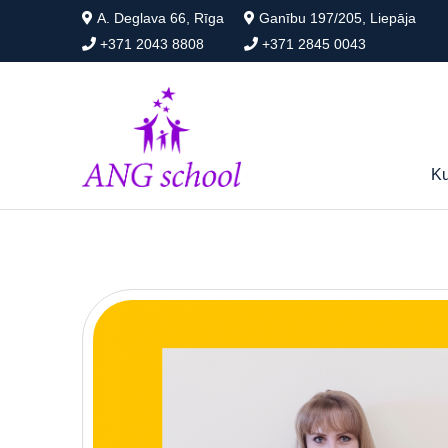
A. Deglava 66, Rīga
Ganību 197/205, Liepāja
+371 2043 8808
+371 2845 0043
Ku