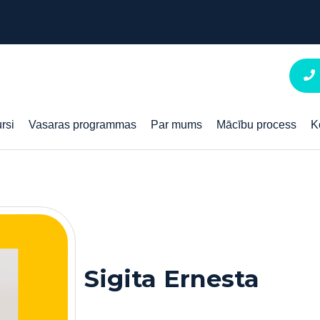
rsi
Vasaras programmas
Par mums
Mācību process
K
Sigita Ernesta