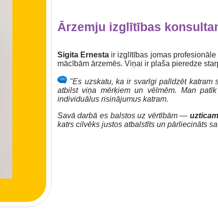
Ārzemju izglītības konsulta
Sigita Ernesta
ir izglītības jomas profesionāle
mācībām ārzemēs. Viņai ir plaša pieredze starp
"Es uzskatu, ka ir svarīgi palīdzēt katram 
atbilst viņa mērķiem un vēlmēm. Man patīk v
individuālus risinājumus katram.
Savā darbā es balstos uz vērtībām —
uzticam
katrs cilvēks justos atbalstīts un pārliecināts 